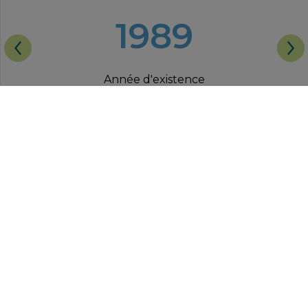
1989
Année d'existence
NOS EXPERTISES
PRESTATION DE RECRUTEMENT
INCLUSIVE : Offre SoURHI®
PRESTATIONS SUR LES SITES DE
NOS CLIENTS