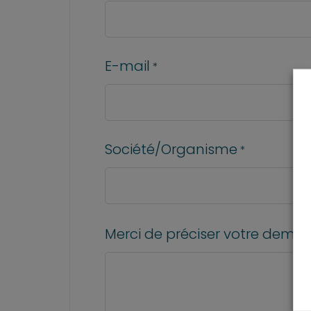
E-mail
*
Société/Organisme
*
Merci de préciser votre deman