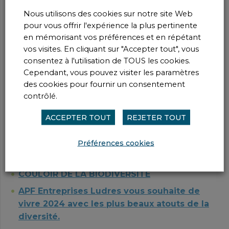
Service Espaces Verts
Nous utilisons des cookies sur notre site Web
Service Signalétique
pour vous offrir l'expérience la plus pertinente
Service Textile
en mémorisant vos préférences et en répétant
vos visites. En cliquant sur "Accepter tout", vous
ACTUALITÉS &
consentez à l'utilisation de TOUS les cookies.
Cependant, vous pouvez visiter les paramètres
ÉVÉNEMENT
des cookies pour fournir un consentement
contrôlé.
PORTES OUVERTES 5 JUIN 2025
ACCEPTER TOUT
REJETER TOUT
AGRÉMENT LO21062 POUR L'APPLICATION
DES PRODUITS PHYTOPHARMACEUTIQUES
Préférences cookies
DANS LE CADRE DES PRESTATIONS DES
ESPACES VERTS
COULOIR DE LA BIODIVERSITE
APF Entreprises Ludres vous souhaite de
vivre 2024 avec les plus beaux atouts de la
diversité.